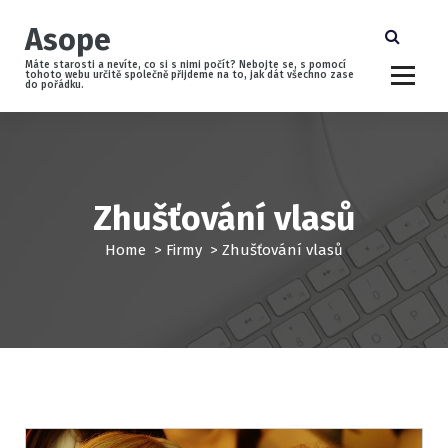
S
Asope
k
i
Máte starosti a nevíte, co si s nimi počít? Nebojte se, s pomocí
p
tohoto webu určitě společně přijdeme na to, jak dát všechno zase
do pořádku.
t
o
c
o
n
Zhušťování vlasů
t
e
Home
>
Firmy
>
Zhušťování vlasů
n
t