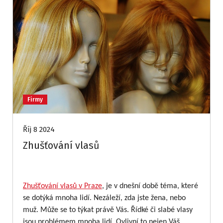
Firmy
Říj 8 2024
Zhušťování vlasů
Zhušťování vlasů v Praze
, je v dnešní době téma, které
se dotýká mnoha lidí. Nezáleží, zda jste žena, nebo
muž. Může se to týkat právě Vás. Řídké či slabé vlasy
jsou problémem mnoha lidí. Ovlivní to nejen Váš