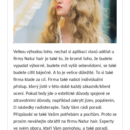
Velkou výhodou toho, nechat si aplikaci vlasů udělat u
firmy Natur hair je také to, že kromě toho, že budete
vypadat výborně, budete mít vyšší sebevědomí, se také
budete cítit báječně. A to je velice důležité. To si také
firma klade za cíl. Firma také nabízí individuální
přístup, který jistě v této době každý zákazník/klient
ocení. Pokud tedy jde o estetické důvody spojené se
zdravotními důvody, například zakrytí jizev, popálenin,
či následky radioterapie. Tady Vám rádi poradí.
Přizpůsobí se také Vašim potřebám a pocitům. Proto se
prosím neváhejte obrátit na firmu Natur hair. Experty
ve svém oboru, kteří Vám pomohou, a také poradí.