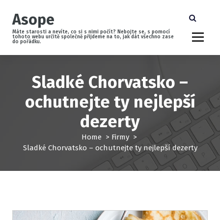
S
Asope
k
i
Máte starosti a nevíte, co si s nimi počít? Nebojte se, s pomocí
p
tohoto webu určitě společně přijdeme na to, jak dát všechno zase
do pořádku.
t
o
c
Sladké Chorvatsko –
o
n
ochutnejte ty nejlepší
t
e
dezerty
n
t
Home
>
Firmy
>
Sladké Chorvatsko – ochutnejte ty nejlepší dezerty