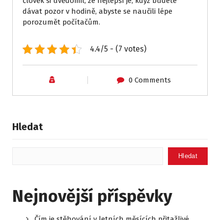
člověk si uvědomil, že nejlepší je, když budete
dávat pozor v hodině, abyste se naučili lépe
porozumět počítačům.
4.4/5 - (7 votes)
0 Comments
Hledat
Hledat
Nejnovější příspěvky
Čím je stěhování v letních měsících přitažlivé