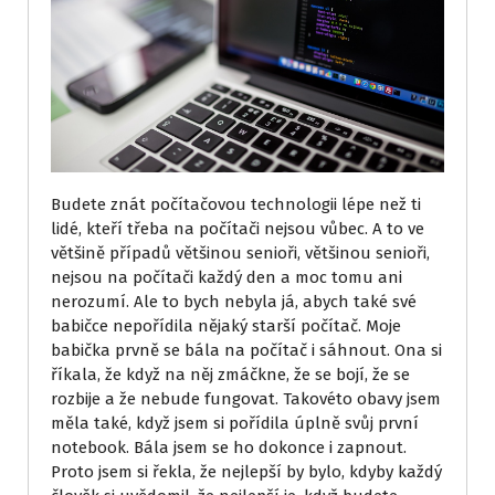
Budete znát počítačovou technologii lépe než ti
lidé, kteří třeba na počítači nejsou vůbec. A to ve
většině případů většinou senioři, většinou senioři,
nejsou na počítači každý den a moc tomu ani
nerozumí. Ale to bych nebyla já, abych také své
babičce nepořídila nějaký starší počítač. Moje
babička prvně se bála na počítač i sáhnout. Ona si
říkala, že když na něj zmáčkne, že se bojí, že se
rozbije a že nebude fungovat. Takovéto obavy jsem
měla také, když jsem si pořídila úplně svůj první
notebook. Bála jsem se ho dokonce i zapnout.
Proto jsem si řekla, že nejlepší by bylo, kdyby každý