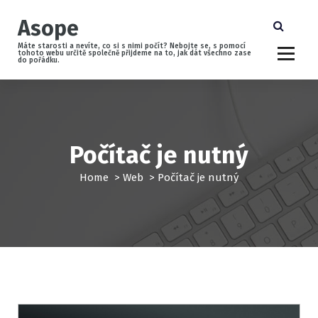
S
Asope
k
i
Máte starosti a nevíte, co si s nimi počít? Nebojte se, s pomocí
p
tohoto webu určitě společně přijdeme na to, jak dát všechno zase
do pořádku.
t
o
c
o
n
Počítač je nutný
t
e
Home
>
Web
>
Počítač je nutný
n
t