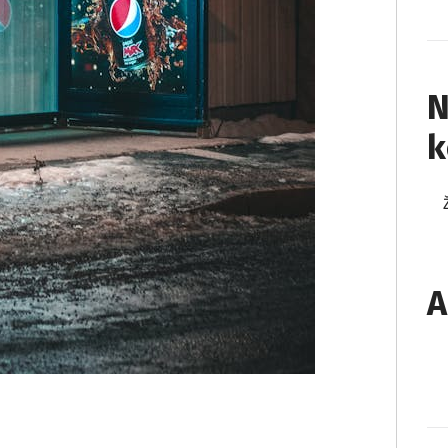
N
k
A