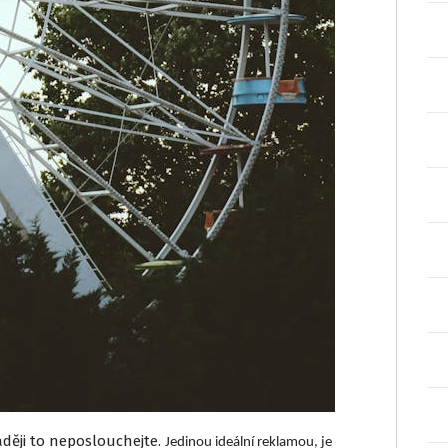
aději to neposlouchejte.
Jedinou ideální reklamou, je