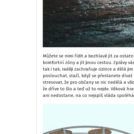
Můžete se nimi řídit a bezhlavě jít za ostatn
komfortní zóny a jít jinou cestou. Zprávy vá
tak i tak, raději zachraňuje cizince a dělá j
poslouchat, stačí, když se přestanete dívat
stresovat, že pro občany se nic nedělá a vši
že dříve to šlo a teď už to nejde. Věková hr
ani nedostane, na co nejspíš vláda spoléhá