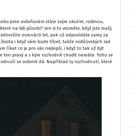
nebo jsme ovlivňováni stále svým okolím, rodinou,
teré na lidi působí? Jen si to vezměte, když jste malý,
 nedovršíte osmnácti let, pak už odpovídáte samy za
života i když vám bude třicet, takže rodičovských rad
říkat co je pro vás nejlepší, i když to tak už být
je ten pravý a s kým rozhodně chodit nemáte. Toho se
odnutí se ovlivnit dá. Například ty rozhodnutí, které