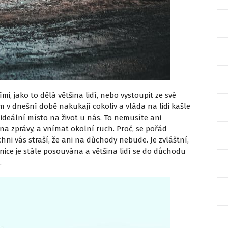
ími, jako to dělá většina lidí, nebo vystoupit ze své
m v dnešní době nakukají cokoliv a vláda na lidi kašle
im ideální místo na život u nás. To nemusíte ani
 na zprávy, a vnímat okolní ruch. Proč, se pořád
chni vás straší, že ani na důchody nebude. Je zvláštní,
anice je stále posouvána a většina lidí se do důchodu
.